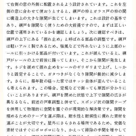
て右側の窓の外側に配置されるよう設計されています。これを左
側の窓に合わせて使おうとすると、網戸の枠とガラス戸の枠の間
に構造上の大きな隙間が生じてしまいます。これは設計の基本で
あり、網戸を隙間なく使うための大前提ですので、まずは正しい
位置で運用されているかを確認しましょう。次に確認すべきは、
網戸の上下にある「振れ止め」と呼ばれる部品の調整です。網戸
は軽いアルミ製であるため、強風などで外れないように上部のレ
ールに引っかける部品が付いています。これが緩んでいると、網
戸がレールの上で前後に踊ってしまい、そこから隙間が発生しま
す。ネジを緩めて振れ止めをレールのギリギリまで上げ、しっか
りと固定することで、ガタつきがなくなり隙間が劇的に減少しま
す。さらに、築年数の経った家ではサッシ自体が歪んでいること
も考えられます。この場合、定規などで測っても原因が分かりに
くいことがありますが、網戸を閉めた状態で上下で隙間の広さが
異なるなら、前述の戸車調整と併せて、スポンジ状の隙間テープ
を併用して物理的に空間を塞ぐのが現実的な解決策です。隙間を
埋めるためのテープを選ぶ際は、耐水性と耐候性に優れた素材を
選ぶことが大切です。屋外にさらされる場所であるため、安価な
素材ではすぐにボロボロになり、かえって掃除の手間を増やして