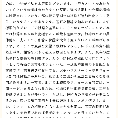
のは、一見安く見える定額制プランです。一平方メートルあたり
いくらという表記は分かりやすい反面、選べる素材や設備が極端
に制限されていたり、解体後の予期せぬ補修が追加料金として発
生したりすることがあります。適正な相場を知るためには、まず
標準的なグレードの設備を基準にし、そこからオプションでどれ
だけ加算されるかを把握するのが最も確実です。節約のための具
体的な工夫として、配管の位置を大きく変えないことが挙げられ
ます。キッチンや風呂を大幅に移動させると、床下の工事費が跳
ね上がり、相場を大きく超える原因となります。また、既存の建
具や枠を塗装で再利用する、あるいは特定の壁面だけにアクセン
トとして高価な素材を使うといった、一点豪華主義の予算配分も
有効です。業者選びにおいても、大手ハウスメーカーのリフォー
ム部門は保証が手厚い分、相場より二割から三割ほど高くなる傾
向があります。一方で、地元の工務店やリフォーム専門店は、中
間マージンを抑えられるため、相場に近い価格で質の高い工事を
提供できることが多いです。ただし、技術力の見極めが必要にな
るため、過去の施工事例を十分に確認することが大切です。ま
た、リフォームの相場を左右する大きな要素に、工事の時期があ
ります。閑散期であれば業者がキャンペーンを行っていたり、メ