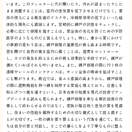
います。このフィルターに穴が開いたり、汚れが詰まったりした
まま放置することは、室内の空気質を低下させるだけでなく、害
虫の侵入による衛生面のリスクや、冷暖房効率の低下といった経
済的な損失にも直結します。定期的に網戸の状態をチェックし、
必要に応じて修理を施すことは、家全体の劣化を防ぐための予防
医学のようなものだと言えるでしょう。特に、春から夏にかけて
の季節の変わり目は、網戸修理の重要性が最も高まる時期です。
窓を開けて自然の風を室内に導くことは、湿度をコントロール
し、カビの発生を抑えるための最も効果的な手段ですが、網戸が
壊れていればそれも叶いません。また、網戸修理の際に行う枠の
清掃やレールのメンテナンスは、サッシ全体の寿命を延ばすこと
にも繋がります。最近では、省エネ意識の高まりから、網戸修理
の際に遮熱機能を持つ網を採用する家庭も増えており、日差しを
和らげつつ風を通すという、日本古来の知恵を現代の技術でアッ
プデートする試みも見られます。網戸修理を単なる原状回復の作
業として終わらせるのではなく、家族が毎日吸う空気の質を見直
し、住まいの性能を維持するための大切な儀式として捉え直すこ
とが大切です。一枚の網を張り替えるという行為を通じて、私た
ちは自分の家と対話し、そこでの暮らしをより丁寧なものに整え