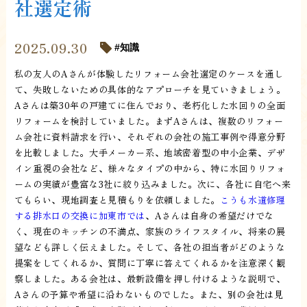
社選定術
2025.09.30
知識
私の友人のAさんが体験したリフォーム会社選定のケースを通し
て、失敗しないための具体的なアプローチを見ていきましょう。
Aさんは築30年の戸建てに住んでおり、老朽化した水回りの全面
リフォームを検討していました。まずAさんは、複数のリフォー
ム会社に資料請求を行い、それぞれの会社の施工事例や得意分野
を比較しました。大手メーカー系、地域密着型の中小企業、デザ
イン重視の会社など、様々なタイプの中から、特に水回りリフォ
ームの実績が豊富な3社に絞り込みました。次に、各社に自宅へ来
てもらい、現地調査と見積もりを依頼しました。
こうも水道修理
する排水口の交換に加東市では
、Aさんは自身の希望だけでな
く、現在のキッチンの不満点、家族のライフスタイル、将来の展
望なども詳しく伝えました。そして、各社の担当者がどのような
提案をしてくれるか、質問に丁寧に答えてくれるかを注意深く観
察しました。ある会社は、最新設備を押し付けるような説明で、
Aさんの予算や希望に沿わないものでした。また、別の会社は見