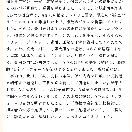
積もり内容が「一式」表記が多く、何にどれくらいの費用がかか
るのかが不明瞭で、疑問を感じました。しかし、地域密着型のあ
るB社の担当者は、Aさんの話をじっくりと聞き、現在の不満点や
ライフスタイルを考慮した上で、複数のプランを提案してくれま
した。例えば、費用を抑えるための既存の配管を活かしたプラン
と、動線を大幅に改善するプランの二通りを提示し、それぞれの
メリット・デメリット、費用、工期を丁寧に説明してくれたので
す。また、質問に対しても専門用語を避け、Aさんが理解しやす
い言葉で具体的に答えてくれました。見積もりも、項目が細か
く、費用の内訳が明確でした。AさんはB社の提案に納得し、最終
的にB社にリフォームを依頼することにしました。契約前には、
工事内容、費用、工期、支払い条件、保証内容を記載した契約書
を細部まで確認し、不明な点は質問して明確にしました。結果と
して、Aさんのリフォームは予算内で、希望通りの快適な水回り
空間へと生まれ変わりました。この成功の鍵は、Aさんが「リフ
ォームの目的を明確にしたこと」、「複数の会社を比較検討し、
担当者の対応や見積もり内容をしっかり見極めたこと」、「契約
前に疑問点を全て解消したこと」にあると言えるでしょう。