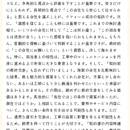
スなど、多角的な視点から評価を下すことが重要です。安さだけ
にとらわれず、長期的な視点で「この会社なら安心して任せられ
る」と思える会社を選ぶことが、リフォーム成功の秘訣です。次
に、「直感を信じる」ことも時には重要です。これまでの検討過
程で、いくつかの会社に対して「ここは何か違う」「この担当者
とは波長が合う」といった感覚を抱いたかもしれません。もちろ
ん、客観的な情報に基づいて判断することが基本ですが、最終的
に「この会社にお願いしたい」という直感も、決して侮れませ
ん。特に、担当者との相性は、工事中のコミュニケーションを円
滑に進める上で非常に大きな要素となります。そして、「契約前
の最終交渉」も忘れずに行いましょう。複数の会社を比較検討し
た結果、最も魅力的な提案をしてくれた会社が、予算と少し合わ
ない、あるいは工期にもう少し融通を利かせたいといった希望が
あるかもしれません。その際は、諦めずに最終交渉をしてみる価
値はあります。具体的に「他社ではこの条件で提案があったが、
御社ではどうか」と相談してみることで、費用やサービス内容に
ついて、さらに良い条件を引き出せる可能性もあります。ただ
し、過度な値引き交渉は、工事の品質に影響を与える可能性もあ
るため、節度を持って行うことが大切です。「契約書の内容再確