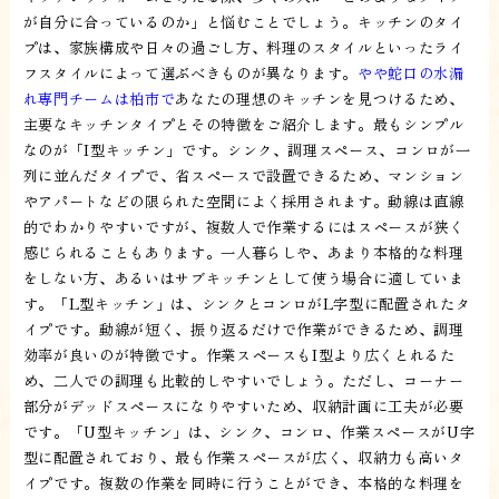
が自分に合っているのか」と悩むことでしょう。キッチンのタイ
プは、家族構成や日々の過ごし方、料理のスタイルといったライ
フスタイルによって選ぶべきものが異なります。
やや蛇口の水漏
れ専門チームは柏市で
あなたの理想のキッチンを見つけるため、
主要なキッチンタイプとその特徴をご紹介します。最もシンプル
なのが「I型キッチン」です。シンク、調理スペース、コンロが一
列に並んだタイプで、省スペースで設置できるため、マンション
やアパートなどの限られた空間によく採用されます。動線は直線
的でわかりやすいですが、複数人で作業するにはスペースが狭く
感じられることもあります。一人暮らしや、あまり本格的な料理
をしない方、あるいはサブキッチンとして使う場合に適していま
す。「L型キッチン」は、シンクとコンロがL字型に配置されたタ
イプです。動線が短く、振り返るだけで作業ができるため、調理
効率が良いのが特徴です。作業スペースもI型より広くとれるた
め、二人での調理も比較的しやすいでしょう。ただし、コーナー
部分がデッドスペースになりやすいため、収納計画に工夫が必要
です。「U型キッチン」は、シンク、コンロ、作業スペースがU字
型に配置されており、最も作業スペースが広く、収納力も高いタ
イプです。複数の作業を同時に行うことができ、本格的な料理を