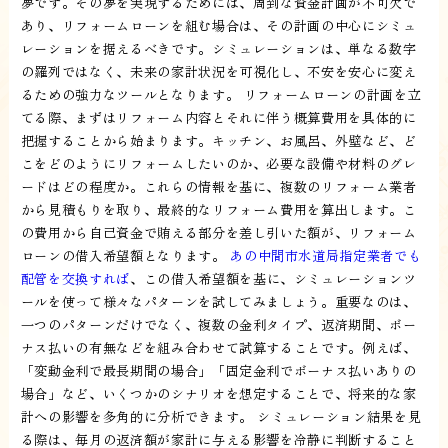
夢です。その夢を実現するためには、周到な資金計画が不可欠で
あり、リフォームローンを組む場合は、その計画の中心にシミュ
レーションを据えるべきです。シミュレーションは、単なる数字
の羅列ではなく、未来の家計状況を可視化し、不安を安心に変え
るための強力なツールとなります。 リフォームローンの計画を立
てる際、まずはリフォーム内容とそれに伴う概算費用を具体的に
把握することから始まります。キッチン、お風呂、外壁など、ど
こをどのようにリフォームしたいのか、必要な設備や材料のグレ
ードはどの程度か。これらの情報を基に、複数のリフォーム業者
から見積もりを取り、最終的なリフォーム費用を算出します。こ
の費用から自己資金で賄える部分を差し引いた額が、リフォーム
ローンの借入希望額となります。
あの中間市水道局指定業者でも
配管を交換すれば
、この借入希望額を基に、シミュレーションツ
ールを使って様々なパターンを試してみましょう。重要なのは、
一つのパターンだけでなく、複数の金利タイプ、返済期間、ボー
ナス払いの有無などを組み合わせて試算することです。例えば、
「変動金利で最長期間の場合」「固定金利でボーナス払いありの
場合」など、いくつかのシナリオを想定することで、将来的な家
計への影響を多角的に分析できます。 シミュレーション結果を見
る際は、毎月の返済額が家計に与える影響を冷静に判断すること