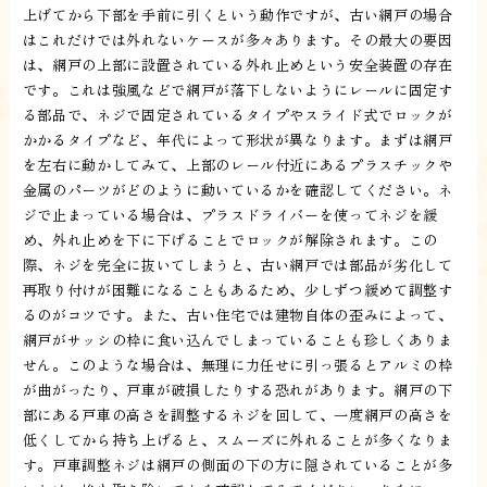
上げてから下部を手前に引くという動作ですが、古い網戸の場合
はこれだけでは外れないケースが多々あります。その最大の要因
は、網戸の上部に設置されている外れ止めという安全装置の存在
です。これは強風などで網戸が落下しないようにレールに固定す
る部品で、ネジで固定されているタイプやスライド式でロックが
かかるタイプなど、年代によって形状が異なります。まずは網戸
を左右に動かしてみて、上部のレール付近にあるプラスチックや
金属のパーツがどのように動いているかを確認してください。ネ
ジで止まっている場合は、プラスドライバーを使ってネジを緩
め、外れ止めを下に下げることでロックが解除されます。この
際、ネジを完全に抜いてしまうと、古い網戸では部品が劣化して
再取り付けが困難になることもあるため、少しずつ緩めて調整す
るのがコツです。また、古い住宅では建物自体の歪みによって、
網戸がサッシの枠に食い込んでしまっていることも珍しくありま
せん。このような場合は、無理に力任せに引っ張るとアルミの枠
が曲がったり、戸車が破損したりする恐れがあります。網戸の下
部にある戸車の高さを調整するネジを回して、一度網戸の高さを
低くしてから持ち上げると、スムーズに外れることが多くなりま
す。戸車調整ネジは網戸の側面の下の方に隠されていることが多