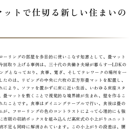
マットで仕切る新しい住まいの
ローリングの部屋を多目的に使いこなす知恵として、畳マット
今回取り上げる事例は、三十代の共働き夫婦が暮らす一LDKの
リングとなっており、食事、寛ぎ、そしてテレワークの場所を一
したのは、リビングの中央に六枚の正方形畳マットを配置し、
れにより、ソファを置かずに床に近い生活、いわゆる床座スタ
、畳マットを敷くことで視覚的な境界線が生まれ、壁を作るこ
れたことです。食事はダイニングテーブルで行い、食後は畳の
ムが、フローリングの色のコントラストによって心理的にも強
に市販の収納ボックスを組み込んだ高床式の小上がりユニット
納不足も同時に解消されています。この小上がりの段差は、腰