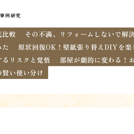
事例研究
底比較
その不満、リフォームしないで解
みた
原状回復OK！壁紙張り替えDIYを
するリスクと覚悟
部屋が劇的に変わる！
の賢い使い分け