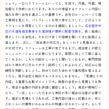
しょう。一口にリフォームといっても、水回り、内装、外壁、増
改築など多岐にわたります。あなたの希望するリフォーム内容に
強みを持つ会社を選ぶことが重要です。会社のホームページで施
工事例を見たり、パンフレットを取り寄せたりして、どのような
リフォームを得意としているのかを確認しましょう。
名古屋市中
区の水道局指定業者を水道修理が簡単に配管交換を
、長く地域に
根ざしている会社は、それだけ多くの信頼を築いてきた証拠とも
言えます。 次に、「担当者の対応力」をしっかりと見極めること
が大切です。リフォームは工事が完了するまで、担当者との密な
コミュニケーションが必要になります。質問に対して丁寧に答え
てくれるか、こちらの話をしっかりと聞いてくれるか、専門用語
ばかり使わずに分かりやすく説明してくれるかなど、対応から信
頼性を判断しましょう。初めての打ち合わせで違和感を覚えるよ
うなら、別の会社も検討するべきかもしれません。 「見積もりの
内容」も重要な比較ポイントです。複数の会社から見積もりを取
り、項目や金額の内訳を詳細に確認しましょう。項目が曖昧だっ
たり、「一式」といった大まかな表記が多い場合は注意が必要で
す。適正な見積もりであれば、工事内容が細かく記載され、何に
どれくらいの費用がかかるのかが明確に示されています。もし不