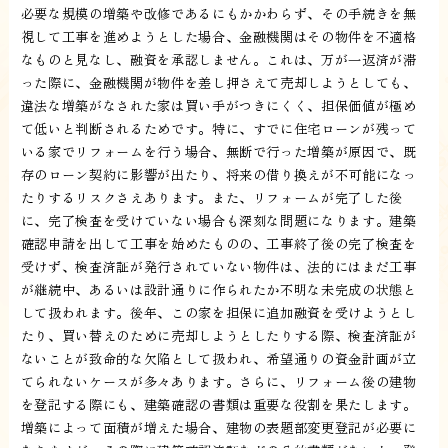
必要な規模の増築や改修であるにもかかわらず、その手続きを無
視して工事を進めようとした場合、金融機関はその物件を不適格
なものと見なし、融資を承認しません。これは、万が一返済が滞
った際に、金融機関が物件を差し押さえて売却しようとしても、
違法な増築がなされた家は買い手がつきにくく、担保価値が極め
て低いと判断されるためです。特に、すでに住宅ローンが残って
いる家でリフォームを行う場合、無断で行った増築が原因で、既
存のローン契約に影響が出たり、将来の借り換えが不可能になっ
たりするリスクさえあります。また、リフォームが完了した後
に、完了検査を受けていない場合も深刻な問題になります。建築
確認申請を出して工事を始めたものの、工事終了後の完了検査を
受けず、検査済証が発行されていない物件は、法的にはまだ工事
が継続中、あるいは設計通りに作られたか不明な未完成の状態と
して扱われます。後年、この家を担保に追加融資を受けようとし
たり、買い替えのために売却しようとしたりする際、検査済証が
ないことが致命的な欠陥として扱われ、希望通りの資金計画が立
てられないケースが多々あります。さらに、リフォーム後の建物
を登記する際にも、建築確認の書類は重要な役割を果たします。
増築によって面積が増えた場合、建物の表題部変更登記が必要に